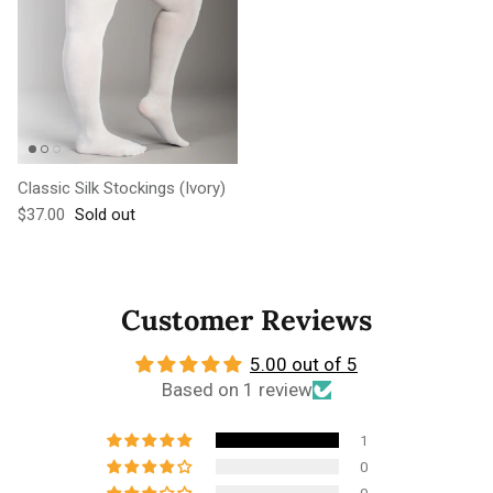
Classic Silk Stockings (Ivory)
Regular price
$37.00
Sold out
Customer Reviews
5.00 out of 5
Based on 1 review
1
0