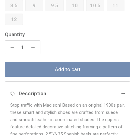
8.5
9
9.5
10
10.5
11
12
Quantity
Add to cart
Description
Stop traffic with Madison! Based on an original 1930s pair,
these smart and stylish shoes are crafted from suede
and smooth leather in coordinated shades. The uppers
feature detailed decorative stitching framing a pattern of
fine perforations. 2.5"/6.35 Spanish heels are perfectly