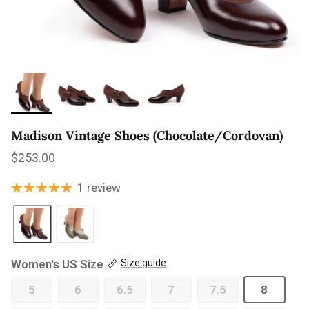
Madison Vintage Shoes (Chocolate/Cordovan)
Regular price
$253.00
1 review
Women's US Size
Size guide
5
6
6.5
7
7.5
8